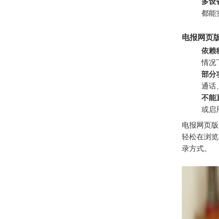
多设
都能
电报网页
依赖
情况
部分
通话
不能
或启
电报网页版
轻松在浏览
录方式。