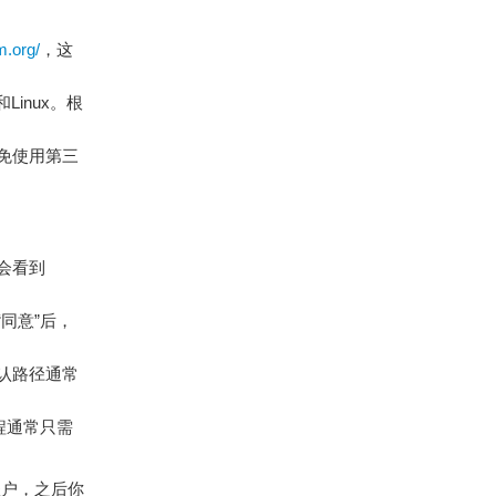
m.org/
，这
Linux。根
免使用第三
户会看到
同意”后，
默认路径通常
程通常只需
账户，之后你