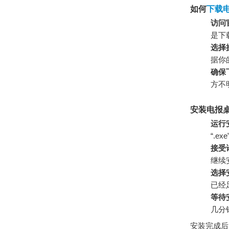
如何
下载
访问
是下
选择
据你
确保
方不
安装电报
运行
“.e
接受
继续
选择
已经
等待
几分
安装完成后