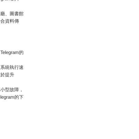
啡廳、圖書館
適合資料傳
egram的
。
慢系統執行速
助於提升
或小型故障，
gram的下