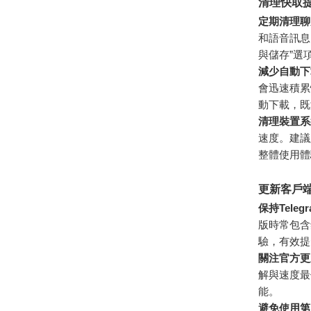
清理快取
定期清理聊
和語音訊息
與儲存”選
減少自動下
會迅速積累
動下載，既
清理裝置系
速度。建議
整體使用體
更新客戶
保持Tele
版時常包含
驗，有效提
關注官方更
解與速度最
能。
避免使用第