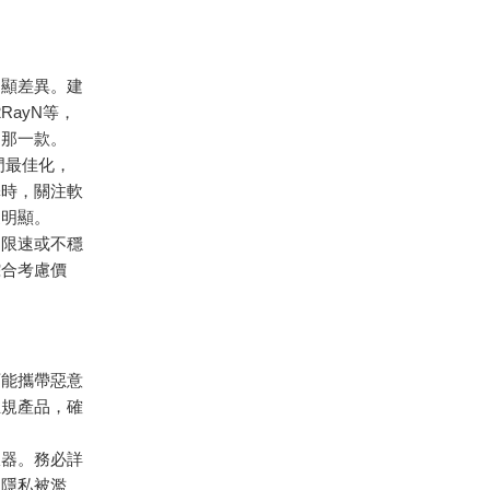
明顯差異。建
RayN等，
的那一款。
專門最佳化，
擇時，關注軟
更明顯。
、限速或不穩
綜合考慮價
可能攜帶惡意
正規產品，確
服器。務必詳
人隱私被濫