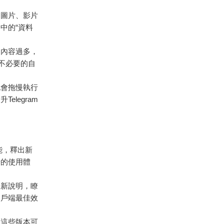
是圖片、影片
中的“資料
的內容過多，
不必要的自
也會拖慢執行
legram
能，釋出新
暢的使用體
更新說明，瞭
客戶端最佳效
但這些版本可