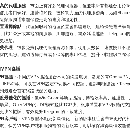
高的代理服務
：市面上有許多代理伺服器，但並非所有都適合用於Tele
使用者口碑好、運營時間長、技術實力強的代理服務商，比如Shadows
等，這類服務通常能保證更高的速度和穩定性。
置選擇節點
：代理伺服器的地理位置會影響速度，建議優先選擇離
，比如亞洲或本地的伺服器。距離越近，網路延遲越低，Telegram
更理想。
費代理
：很多免費代理伺服器資源有限，使用人數多，速度慢且不
露的風險。建議選擇付費或有保障的專用代理，提升下載體驗並確
VPN協議
PN協議
：不同的VPN協議適合不同的網路環境。常見的有OpenVPN
ard、IKEv2等。可以在VPN設定中切換不同協議，測試哪種協議下Teleg
到最適合當前網路狀況的選項。
度最佳化的協議
：像WireGuard等新型協議，傳輸效率高、延遲低
場景。OpenVPN的UDP模式也比TCP快。根據裝置和VPN軟體的
更快的協議，有效提升Telegram的下載速度。
PN客戶端
：VPN軟體不斷更新最佳化，新的版本往往會帶來更好的
度。保持VPN客戶端和服務端的最新版本，可以確保獲得最佳效能