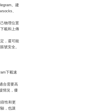
gram。建
ocks、
自己物理位置
的下載和上傳
穩定，還可能
保賬號安全。
、
ram下載速
，適合需要高
支援情況，優
相容性和更
體驗，也讓