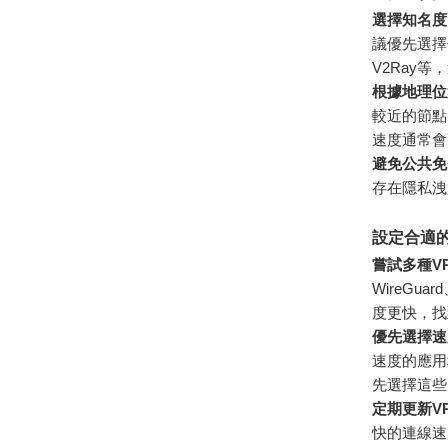
選擇知名度
議優先選擇
V2Ray
根據地理位
較近的節點
速度通常會
避免公共免
存在隱私洩
設定合適的
嘗試多種V
WireGu
度更快，找
優先選擇速
速度的應用
先選擇這些
定期更新V
快的連線速