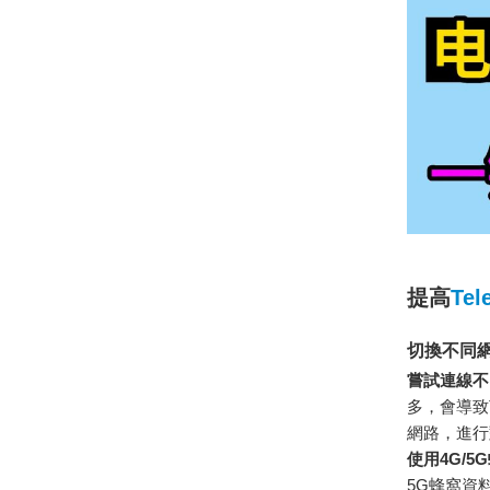
提高
Te
切換不同
嘗試連線不同
多，會導致
網路，進行
使用4G/5
5G蜂窩資