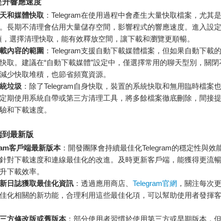
提升響應速度
天和媒體快取
：Telegram在使用過程中會產生大量快取檔案，尤其
。長期不清理會佔用大量儲存空間，影響程式的響應速度。進入設定
項，選擇清理快取，能有效釋放空間，讓下載和瀏覽更順暢。
載內容的範圍
：Telegram支援自動下載媒體檔案，但如果自動下載
快取。建議在“自動下載媒體”設定中，僅選擇常用的聊天型別，關閉
減少快取堆積，也節省頻寬資源。
統垃圾
：除了Telegram自身快取，裝置的系統快取和無用臨時檔案
定期使用系統自帶或第三方清理工具，將多餘檔案徹底刪除，間接提升Te
驗和下載速度。
端到最新版
gram客戶端最新版本
：開發團隊會持續最佳化Telegram的穩定性與效
針對下載速度和連線最佳化的改進。及時更新客戶端，能獲得更流
升下載效率。
新日誌獲取最佳化資訊
：透過應用商店、
Telegram官網
，關注每次
佳化相關的新功能，合理利用這些最佳化項，可以幫助使用者發揮
三方修改版或舊版本
：部分使用者習慣於使用第三方或早期版本，