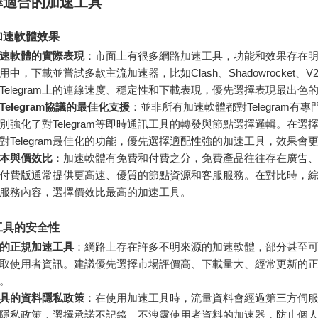
擇適合的加速工具
加速軟體效果
速軟體的實際表現
：市面上有很多網路加速工具，功能和效果存在
中，下載並嘗試多款主流加速器，比如Clash、Shadowrocket、V2
Telegram上的連線速度、穩定性和下載表現，優先選擇表現最出色
elegram協議的最佳化支援
：並非所有加速軟體都對Telegram有
別強化了對Telegram等即時通訊工具的轉發與節點選擇邏輯。在選
對Telegram最佳化的功能，優先選擇適配性強的加速工具，效果會
本與價效比
：加速軟體有免費和付費之分，免費產品往往存在廣告
付費版通常提供更高速、優質的節點資源和客服服務。在對比時，
服務內容，選擇價效比最高的加速工具。
工具的安全性
的正規加速工具
：網路上存在許多不明來源的加速軟體，部分甚至
取使用者資訊。建議優先選擇市場評價高、下載量大、經常更新的
。
具的資料隱私政策
：在使用加速工具時，流量資料會經過第三方伺
隱私政策，選擇承諾不記錄、不洩露使用者資料的加速器，防止個