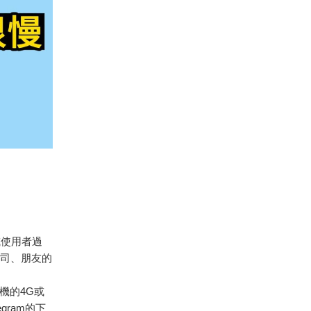
或使用者過
公司、朋友的
機的4G或
ram的下