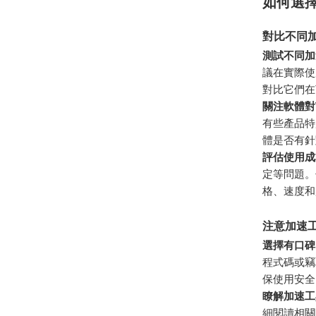
如何選
對比不同
測試不同加
議在實際使用
對比它們在
關注軟體對T
有些產品特
體是否有針
評估使用成
定等問題。
格、速度和
注意加速
選擇有口碑
程式碼或竊
保使用安全
瞭解加速工
細閱讀相關