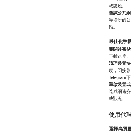
載體驗。
嘗試公共網
等場所的公
輸。
最佳化手
關閉後臺佔
下載速度。
清理裝置快
度，間接影
Telegra
重啟裝置或
造成網速變
載狀況。
使用代理
選擇高質