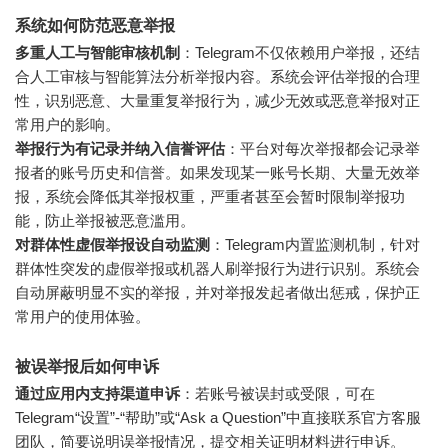
系统如何防范恶意举报
多重人工与智能审核机制
：Telegram不仅依赖用户举报，还结
合人工审核与智能算法分析举报内容。系统会评估举报的合理
性，识别恶意、大量重复举报行为，减少无效或恶意举报对正
常用户的影响。
举报行为有记录并纳入信誉评估
：平台对每次举报都会记录举
报者的账号历史和信誉。如果发现某一账号长期、大量无效举
报，系统会降低其举报权重，严重者甚至会暂时限制举报功
能，防止举报被恶意滥用。
对群体性虚假举报设自动监测
：Telegram内置监测机制，针对
群体性突发的虚假举报或机器人刷举报行为进行识别。系统会
自动屏蔽明显不实的举报，并对举报发起者做出惩戒，保护正
常用户的使用体验。
被误举报后如何申诉
通过应用内支持渠道申诉
：若账号被误封或受限，可在
Telegram“设置”-“帮助”或“Ask a Question”中直接联系官方客服
团队，简要说明误举报情况，提交相关证明材料进行申诉。