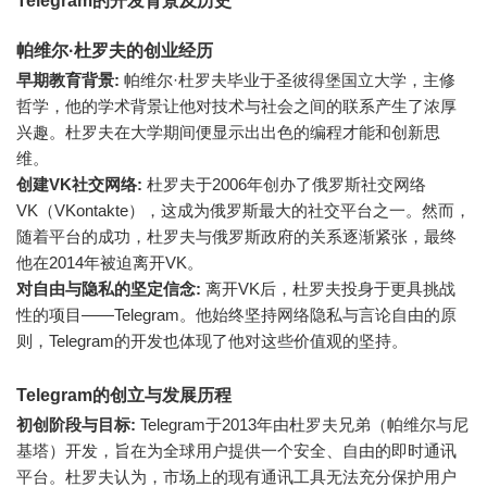
Telegram的开发背景及历史
帕维尔·杜罗夫的创业经历
早期教育背景:
帕维尔·杜罗夫毕业于圣彼得堡国立大学，主修
哲学，他的学术背景让他对技术与社会之间的联系产生了浓厚
兴趣。杜罗夫在大学期间便显示出出色的编程才能和创新思
维。
创建VK社交网络:
杜罗夫于2006年创办了俄罗斯社交网络
VK（VKontakte），这成为俄罗斯最大的社交平台之一。然而，
随着平台的成功，杜罗夫与俄罗斯政府的关系逐渐紧张，最终
他在2014年被迫离开VK。
对自由与隐私的坚定信念:
离开VK后，杜罗夫投身于更具挑战
性的项目——Telegram。他始终坚持网络隐私与言论自由的原
则，Telegram的开发也体现了他对这些价值观的坚持。
Telegram的创立与发展历程
初创阶段与目标:
Telegram于2013年由杜罗夫兄弟（帕维尔与尼
基塔）开发，旨在为全球用户提供一个安全、自由的即时通讯
平台。杜罗夫认为，市场上的现有通讯工具无法充分保护用户