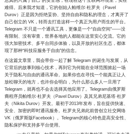
息真的只属于自己”的安全感，在现在这个互联网环境里，实在
难得。后来我才知道，它的创始人帕维尔·杜罗夫（Pavel
Durov）正是因为拒绝妥协、坚持自由和隐私的理念，才离开了
自己创立的 VK，转而去打造这样一个真正为用户而生的平台。
Telegram 不只是一个通讯工具，更像是一个“自由空间”——没
有限制、没有审查，世界各地的人都能在这里安心交流。它的
强大加密技术、多平台同步体验，以及开放的社区生态，都体
现了那种“科技应服务于自由”的信念。
在这篇文章里，我会带你一起了解 Telegram 的诞生与发展，从
它背后的故事到核心技术，再到它为何能在全球范围掀起一场
关于隐私与自由的通讯革命。如果你也在寻找一个能真正让人
放松聊天的地方，也许你会明白，为什么那么多人一旦用了
Telegram，就再也不会去选择其他应用了。Telegram由俄罗斯
裔程序员帕维尔·杜罗夫（Pavel Durov）及其兄弟尼基塔·杜罗
夫（Nikita Durov）开发。最初于2013年发布，旨在提供快速、
安全、加密的即时通讯服务。杜罗夫兄弟此前曾创立社交网络
VK（俄罗斯版Facebook）。Telegram的核心特色是高安全性、
隐私保护和支持多平台使用。