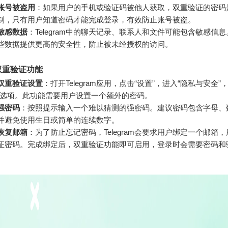
账号被盗用
：如果用户的手机或验证码被他人获取，双重验证的密码
制，只有用户知道密码才能完成登录，有效防止账号被盗。
敏感数据
：Telegram中的聊天记录、联系人和文件可能包含敏感信
些数据提供更高的安全性，防止被未经授权的访问。
双重验证功能
双重验证设置
：打开Telegram应用，点击“设置”，进入“隐私与安全”
”选项。此功能需要用户设置一个额外的密码。
强密码
：按照提示输入一个难以猜测的强密码。建议密码包含字母、
并避免使用生日或简单的连续数字。
恢复邮箱
：为了防止忘记密码，Telegram会要求用户绑定一个邮箱
证密码。完成绑定后，双重验证功能即可启用，登录时会需要密码和
。