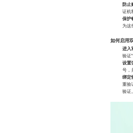
防止
证机
保护
为这
如何启用
进入
验证
设置
号，
绑定
重验
验证