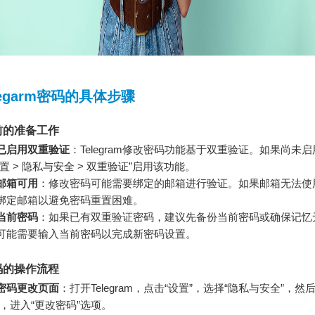
legarm密码的具体步骤
前的准备工作
已启用双重验证
：Telegram修改密码功能基于双重验证。如果尚未
设置 > 隐私与安全 > 双重验证”启用该功能。
邮箱可用
：修改密码可能需要绑定的邮箱进行验证。如果邮箱无法使
绑定邮箱以避免密码重置困难。
当前密码
：如果已有双重验证密码，建议先备份当前密码或确保记忆
可能需要输入当前密码以完成新密码设置。
码的操作流程
密码更改页面
：打开Telegram，点击“设置”，选择“隐私与安全”，然
”，进入“更改密码”选项。