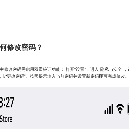
何修改密码？
中修改密码需启用双重验证功能： 打开“设置”，进入“隐私与安全”，
点击“更改密码”。按照提示输入当前密码并设置新密码即可完成修改