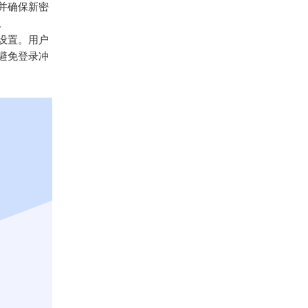
并确保新密
。
全设置。用户
避免登录冲